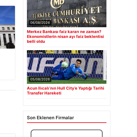
06/08/2026
Merkez Bankası faiz kararı ne zaman?
Ekonomistlerin nisan ayı faiz beklentisi
belli oldu
05/08/2026
Acun Ilıcalı’nın Hull City’e Yaptığı Tarihi
Transfer Hareketi
Son Eklenen Firmalar