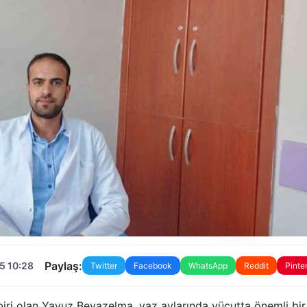
Paylaş:
5 10:28
Twitter
Facebook
WhatsApp
Reddit
Pinte
biri olan Yavuz Beyazelma, yaz aylarında vücutta önemli bir 