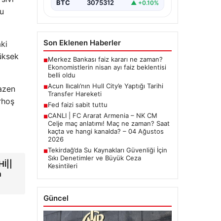
BTC
3075312
▲ +0.10%
u
Son Eklenen Haberler
aki
yüksek
Merkez Bankası faiz kararı ne zaman?
■
Ekonomistlerin nisan ayı faiz beklentisi
belli oldu
Acun Ilıcalı’nın Hull City’e Yaptığı Tarihi
azen
■
Transfer Hareketi
rhoş
Fed faizi sabit tuttu
■
CANLI | FC Ararat Armenia – NK CM
■
Celje maç anlatımı! Maç ne zaman? Saat
kaçta ve hangi kanalda? – 04 Ağustos
2026
Tekirdağ’da Su Kaynakları Güvenliği İçin
■
Sıkı Denetimler ve Büyük Ceza
İ||
Kesintileri
n
Güncel