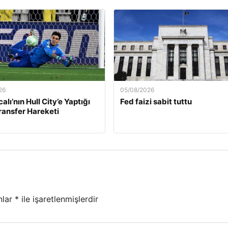
26
05/08/2026
calı’nın Hull City’e Yaptığı
Fed faizi sabit tuttu
Transfer Hareketi
nlar
*
ile işaretlenmişlerdir