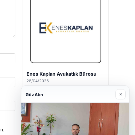
Trend Yapı Akustik
18/04/2026
×
Göz Atın
n.