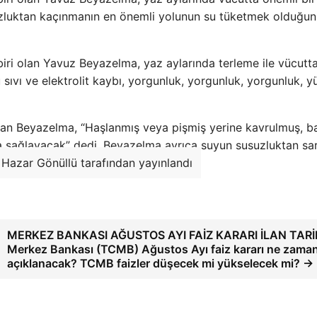
luktan kaçınmanın en önemli yolunun su tüketmek olduğun
biri olan Yavuz Beyazelma, yaz aylarında terleme ile vücutt
 sıvı ve elektrolit kaybı, yorgunluk, yorgunluk, yorgunluk, 
nan Beyazelma, “Haşlanmış veya pişmiş yerine kavrulmuş, b
yda sağlayacak” dedi. Beyazelma ayrıca suyun susuzluktan sa
 Hazar Gönüllü tarafından yayınlandı
MERKEZ BANKASI AĞUSTOS AYI FAİZ KARARI İLAN TARİH
Merkez Bankası (TCMB) Ağustos Ayı faiz kararı ne zama
açıklanacak? TCMB faizler düşecek mi yükselecek mi? →