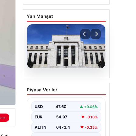
Yan Manşet
05.08.2026
Fed faizi sabit tuttu
Piyasa Verileri
{“title”: “ABD Merkez Bankası Faiz
Oranını Sabit Tutmaya Devam Etti”,
“content”: “ ABD Merkez…
USD
47.60
▲ +0.06%
EUR
54.97
▼ -0.10%
rest
ALTIN
6473.4
▼ -0.35%
sıvı