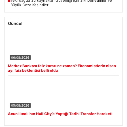
Tekirdağ’da Su Kaynakları Güvenliği İçin Sıkı Denetimler ve
■
Büyük Ceza Kesintileri
Güncel
06/08/2026
Merkez Bankası faiz kararı ne zaman? Ekonomistlerin nisan
ayı faiz beklentisi belli oldu
05/08/2026
Acun Ilıcalı’nın Hull City’e Yaptığı Tarihi Transfer Hareketi