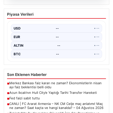
04.08.2026
CANLI | FC Ararat Armenia – NK CM
Piyasa Verileri
Celje maç anlatımı! Maç ne zaman?
Saat kaçta ve hangi kanalda? – 04
Ağustos 2026
USD
--
• --
EUR
--
• --
ALTIN
--
• --
BTC
--
• --
Son Eklenen Haberler
Merkez Bankası faiz kararı ne zaman? Ekonomistlerin nisan
■
ayı faiz beklentisi belli oldu
Acun Ilıcalı’nın Hull City’e Yaptığı Tarihi Transfer Hareketi
■
Fed faizi sabit tuttu
■
CANLI | FC Ararat Armenia – NK CM Celje maç anlatımı! Maç
■
ne zaman? Saat kaçta ve hangi kanalda? – 04 Ağustos 2026