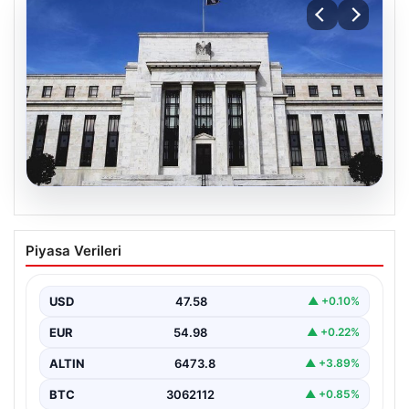
05.08.2026
Fed faizi sabit tuttu
Piyasa Verileri
{“title”: “ABD Merkez Bankası Faiz Oranını Sabit Tutmaya
Devam Etti”, “content”: “ ABD Merkez…
USD
47.58
▲ +0.10%
EUR
54.98
▲ +0.22%
ALTIN
6473.8
▲ +3.89%
BTC
3062112
▲ +0.85%