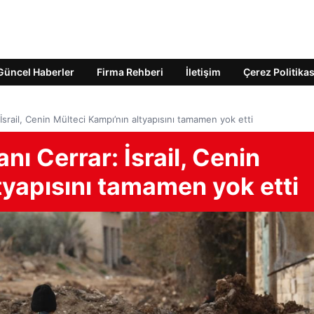
Güncel Haberler
Firma Rehberi
İletişim
Çerez Politikas
İsrail, Cenin Mülteci Kampı’nın altyapısını tamamen yok etti
ı Cerrar: İsrail, Cenin
tyapısını tamamen yok etti