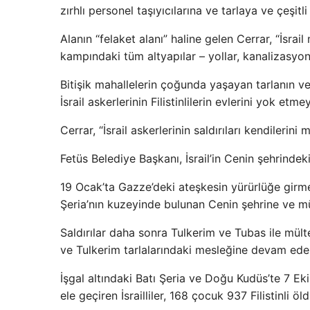
zırhlı personel taşıyıcılarına ve tarlaya ve çeşit
Alanın “felaket alanı” haline gelen Cerrar, “İsrai
kampındaki tüm altyapılar – yollar, kanalizasyonl
Bitişik mahallelerin çoğunda yaşayan tarlanın ve 
İsrail askerlerinin Filistinlilerin evlerini yok etm
Cerrar, “İsrail askerlerinin saldırıları kendilerini
Fetüs Belediye Başkanı, İsrail’in Cenin şehrindeki
19 Ocak’ta Gazze’deki ateşkesin yürürlüğe girmes
Şeria’nın kuzeyinde bulunan Cenin şehrine ve mül
Saldırılar daha sonra Tulkerim ve Tubas ile mült
ve Tulkerim tarlalarındaki mesleğine devam eder
İşgal altındaki Batı Şeria ve Doğu Kudüs’te 7 Ekim 
ele geçiren İsrailliler, 168 çocuk 937 Filistinli ö