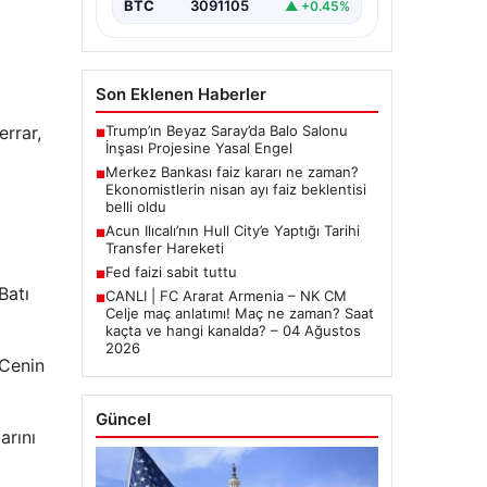
BTC
3091105
▲ +0.45%
Son Eklenen Haberler
Trump’ın Beyaz Saray’da Balo Salonu
errar,
■
İnşası Projesine Yasal Engel
Merkez Bankası faiz kararı ne zaman?
■
Ekonomistlerin nisan ayı faiz beklentisi
belli oldu
Acun Ilıcalı’nın Hull City’e Yaptığı Tarihi
■
Transfer Hareketi
Fed faizi sabit tuttu
■
Batı
CANLI | FC Ararat Armenia – NK CM
■
Celje maç anlatımı! Maç ne zaman? Saat
kaçta ve hangi kanalda? – 04 Ağustos
2026
 Cenin
Güncel
arını