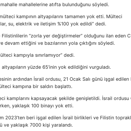
li mahalle mahallelerine atıfta bulunduğunu söyledi.
l mülteci kampının altyapılarını tamamen yok etti. Mülteci
ar, su, elektrik ve iletişim %100 yok edildi” dedi.
Filistinlilerin “zorla yer değiştirmeler” olduğunu ilan eden C
eye devam ettiğini ve bazılarının yola çıktığını söyledi.
 mülteci kampıyla sınırlamıyor” dedi.
 altyapıların yüzde 65’inin yok edildiğini vurguladı.
inin ardından İsrail ordusu, 21 Ocak Salı günü işgal edilen 
teci kampına bir saldırı başlattı.
eci kamplarını kapsayacak şekilde genişletildi. İsrail ordusu
ken, yaklaşık 100 binayı yok etti.
2023’ten beri işgal edilen İsrail birlikleri ve Filistin toprakl
ldü ve yaklaşık 7000 kişi yaralandı.