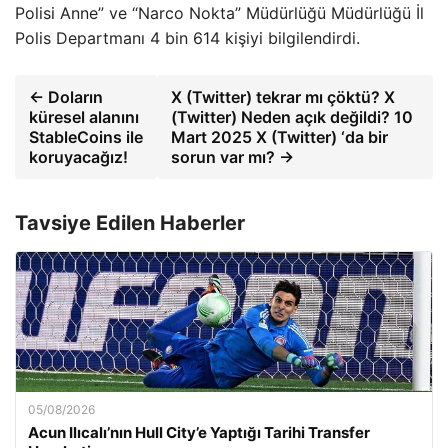
Polisi Anne” ve “Narco Nokta” Müdürlüğü Müdürlüğü İl
Polis Departmanı 4 bin 614 kişiyi bilgilendirdi.
← Doların
X (Twitter) tekrar mı çöktü? X
küresel alanını
(Twitter) Neden açık değildi? 10
StableCoins ile
Mart 2025 X (Twitter) ‘da bir
koruyacağız!
sorun var mı? →
Tavsiye Edilen Haberler
05/08/2026
Acun Ilıcalı’nın Hull City’e Yaptığı Tarihi Transfer