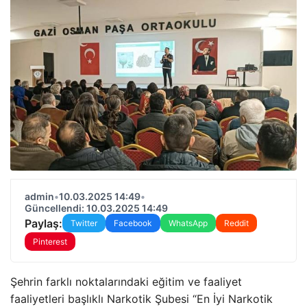
admin
•
10.03.2025 14:49
•
Güncellendi: 10.03.2025 14:49
Paylaş:
Twitter
Facebook
WhatsApp
Reddit
Pinterest
Şehrin farklı noktalarındaki eğitim ve faaliyet
faaliyetleri başlıklı Narkotik Şubesi “En İyi Narkotik