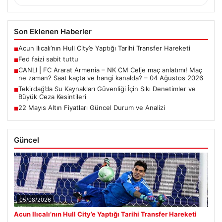
Son Eklenen Haberler
Acun Ilıcalı’nın Hull City’e Yaptığı Tarihi Transfer Hareketi
■
Fed faizi sabit tuttu
■
CANLI | FC Ararat Armenia – NK CM Celje maç anlatımı! Maç
■
ne zaman? Saat kaçta ve hangi kanalda? – 04 Ağustos 2026
Tekirdağ’da Su Kaynakları Güvenliği İçin Sıkı Denetimler ve
■
Büyük Ceza Kesintileri
22 Mayıs Altın Fiyatları Güncel Durum ve Analizi
■
Güncel
05/08/2026
Acun Ilıcalı’nın Hull City’e Yaptığı Tarihi Transfer Hareketi