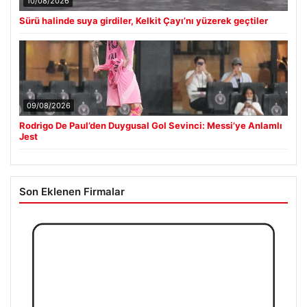
10/08/2026
Sürü halinde suya girdiler, Kelkit Çayı’nı yüzerek geçtiler
09/08/2026
Rodrigo De Paul’den Duygusal Gol Sevinci: Messi’ye Anlamlı
Jest
Son Eklenen Firmalar