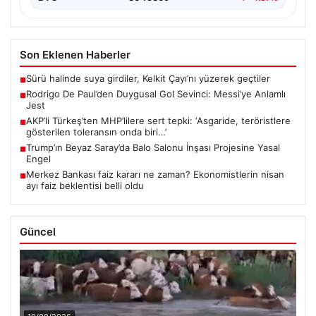
Son Eklenen Haberler
Sürü halinde suya girdiler, Kelkit Çayı’nı yüzerek geçtiler
■
Rodrigo De Paul’den Duygusal Gol Sevinci: Messi’ye Anlamlı
■
Jest
AKP’li Türkeş’ten MHP’lilere sert tepki: ‘Asgaride, teröristlere
■
gösterilen toleransın onda biri…’
Trump’ın Beyaz Saray’da Balo Salonu İnşası Projesine Yasal
■
Engel
Merkez Bankası faiz kararı ne zaman? Ekonomistlerin nisan
■
ayı faiz beklentisi belli oldu
Güncel