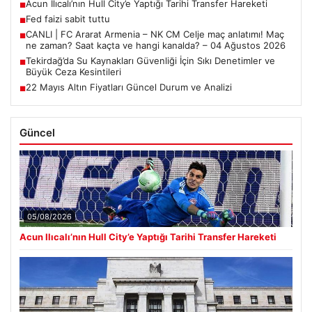
Son Eklenen Haberler
Acun Ilıcalı’nın Hull City’e Yaptığı Tarihi Transfer Hareketi
■
Fed faizi sabit tuttu
■
CANLI | FC Ararat Armenia – NK CM Celje maç anlatımı! Maç
■
ne zaman? Saat kaçta ve hangi kanalda? – 04 Ağustos 2026
Tekirdağ’da Su Kaynakları Güvenliği İçin Sıkı Denetimler ve
■
Büyük Ceza Kesintileri
22 Mayıs Altın Fiyatları Güncel Durum ve Analizi
■
Güncel
05/08/2026
Acun Ilıcalı’nın Hull City’e Yaptığı Tarihi Transfer Hareketi