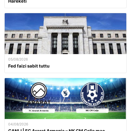
Hareketi
05/08/2026
Fed faizi sabit tuttu
04/08/2026
CANLI | FC Ararat Armenia – NK CM Celje maç