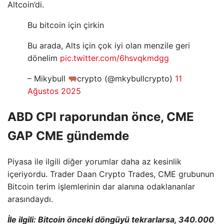
Altcoin’di.
Bu bitcoin için çirkin
Bu arada, Alts için çok iyi olan menzile geri
dönelim
pic.twitter.com/6hsvqkmdgg
– Mikybull
crypto (@mkybullcrypto)
11
Ağustos 2025
ABD CPI raporundan önce, CME
GAP CME gündemde
Piyasa ile ilgili diğer yorumlar daha az kesinlik
içeriyordu. Trader Daan Crypto Trades, CME grubunun
Bitcoin terim işlemlerinin dar alanına odaklananlar
arasındaydı.
İle ilgili:
Bitcoin önceki döngüyü tekrarlarsa, 340.000