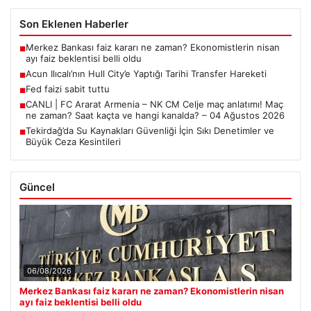
ALTIN
6473.4
▼ -0.35%
BTC
3075312
▲ +0.10%
Son Eklenen Haberler
Merkez Bankası faiz kararı ne zaman? Ekonomistlerin nisan
■
ayı faiz beklentisi belli oldu
Acun Ilıcalı’nın Hull City’e Yaptığı Tarihi Transfer Hareketi
■
Fed faizi sabit tuttu
■
CANLI | FC Ararat Armenia – NK CM Celje maç anlatımı! Maç
■
ne zaman? Saat kaçta ve hangi kanalda? – 04 Ağustos 2026
Tekirdağ’da Su Kaynakları Güvenliği İçin Sıkı Denetimler ve
■
Büyük Ceza Kesintileri
Güncel