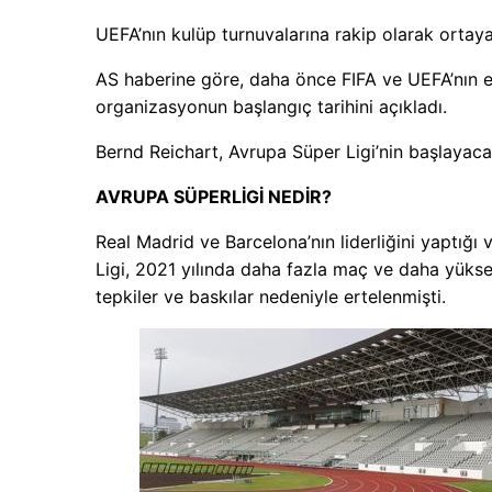
UEFA’nın kulüp turnuvalarına rakip olarak ortay
AS haberine göre, daha önce FIFA ve UEFA’nın e
organizasyonun başlangıç ​​tarihini açıkladı.
Bernd Reichart, Avrupa Süper Ligi’nin başlayacağ
AVRUPA SÜPERLİGİ NEDİR?
Real Madrid ve Barcelona’nın liderliğini yaptığı
Ligi, 2021 yılında daha fazla maç ve daha yüksek
tepkiler ve baskılar nedeniyle ertelenmişti.