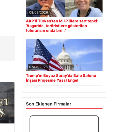
08/08/2026
AKP’li Türkeş’ten MHP’lilere sert tepki:
‘Asgaride, teröristlere gösterilen
toleransın onda biri…’
07/08/2026
Trump’ın Beyaz Saray’da Balo Salonu
İnşası Projesine Yasal Engel
Son Eklenen Firmalar