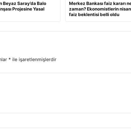
n Beyaz Saray’da Balo
Merkez Bankası faiz kararı n
İnşası Projesine Yasal
zaman? Ekonomistlerin nisan
faiz beklentisi belli oldu
nlar
*
ile işaretlenmişlerdir