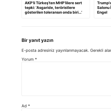
AKP’li Türkeş’ten MHP’lilere sert
Trump’ı
tepki: ‘Asgaride, teröristlere
Salonu 
gösterilen toleransın onda biri…’
Engel
Bir yanıt yazın
E-posta adresiniz yayınlanmayacak.
Gerekli ala
Yorum
*
Ad
*