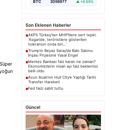
BTC
3098977
▲ +0.50%
Son Eklenen Haberler
AKP’li Türkeş’ten MHP’lilere sert tepki:
■
‘Asgaride, teröristlere gösterilen
toleransın onda biri…’
Trump’ın Beyaz Saray’da Balo Salonu
■
İnşası Projesine Yasal Engel
Merkez Bankası faiz kararı ne zaman?
■
 Süper
Ekonomistlerin nisan ayı faiz beklentisi
 yoğun
belli oldu
Acun Ilıcalı’nın Hull City’e Yaptığı Tarihi
■
Transfer Hareketi
Fed faizi sabit tuttu
■
Güncel