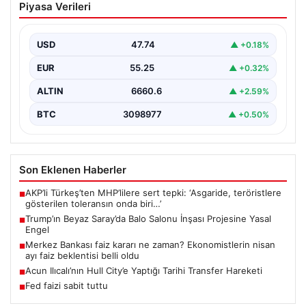
Piyasa Verileri
İnşası Projesine Yasal Engel
Amerika Birleşik Devletleri’nin eski Başkanı Donald
Trump, Beyaz Saray’da yeni bir balo salonu inşa…
USD
47.74
▲ +0.18%
EUR
55.25
▲ +0.32%
ALTIN
6660.6
▲ +2.59%
BTC
3098977
▲ +0.50%
Son Eklenen Haberler
AKP’li Türkeş’ten MHP’lilere sert tepki: ‘Asgaride, teröristlere
■
gösterilen toleransın onda biri…’
Trump’ın Beyaz Saray’da Balo Salonu İnşası Projesine Yasal
■
Engel
Merkez Bankası faiz kararı ne zaman? Ekonomistlerin nisan
■
ayı faiz beklentisi belli oldu
Acun Ilıcalı’nın Hull City’e Yaptığı Tarihi Transfer Hareketi
■
Fed faizi sabit tuttu
■