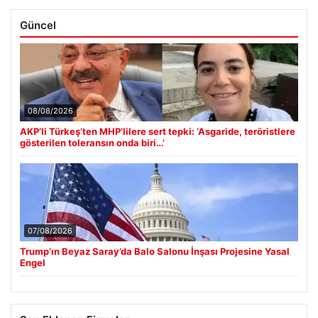
Güncel
08/08/2026
AKP’li Türkeş’ten MHP’lilere sert tepki: ‘Asgaride, teröristlere
gösterilen toleransın onda biri…’
07/08/2026
Trump’ın Beyaz Saray’da Balo Salonu İnşası Projesine Yasal
Engel