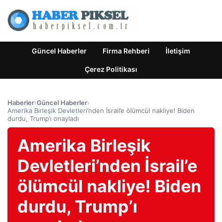
Güncel Haberler
Firma Rehberi
İletişim
Çerez Politikası
Haberler
›
Güncel Haberler
›
Amerika Birleşik Devletleri’nden İsrail’e ölümcül nakliye! Biden
durdu, Trump’ı onayladı
Amerika Birleşik
Devletleri’nden İsrail’e
ölümcül nakliye! Biden
durdu, Trump’ı