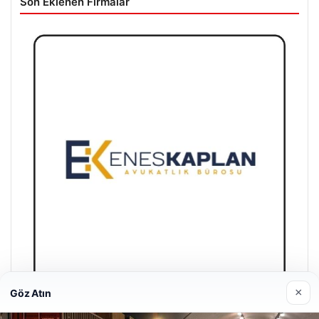
Son Eklenen Firmalar
×
Göz Atın
Enes Kaplan Avukatlık Bürosu