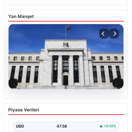
Yan Manşet
05.08.2026
Fed faizi sabit tuttu
Piyasa Verileri
{“title”: “ABD Merkez Bankası Faiz Oranını Sabit Tutmaya
Devam Etti”, “content”: “ ABD Merkez…
USD
47.58
▲ +0.10%