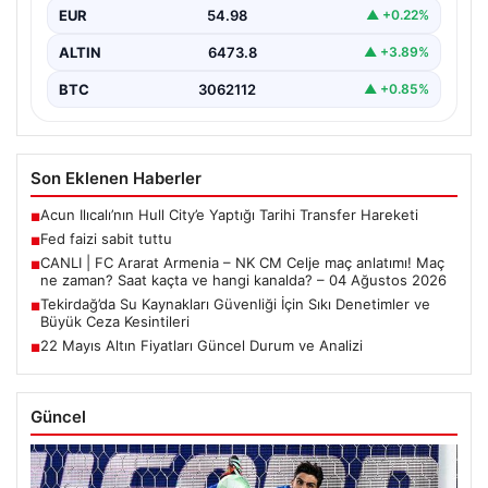
EUR
54.98
▲ +0.22%
ALTIN
6473.8
▲ +3.89%
BTC
3062112
▲ +0.85%
Son Eklenen Haberler
Acun Ilıcalı’nın Hull City’e Yaptığı Tarihi Transfer Hareketi
■
Fed faizi sabit tuttu
■
CANLI | FC Ararat Armenia – NK CM Celje maç anlatımı! Maç
■
ne zaman? Saat kaçta ve hangi kanalda? – 04 Ağustos 2026
Tekirdağ’da Su Kaynakları Güvenliği İçin Sıkı Denetimler ve
■
Büyük Ceza Kesintileri
22 Mayıs Altın Fiyatları Güncel Durum ve Analizi
■
Güncel