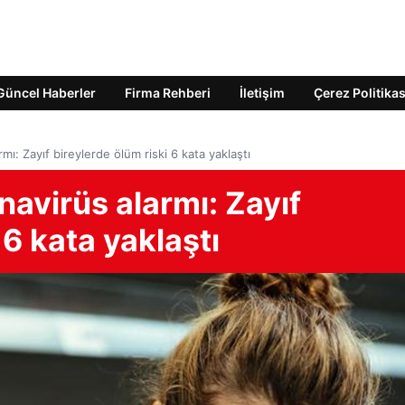
Güncel Haberler
Firma Rehberi
İletişim
Çerez Politikas
mı: Zayıf bireylerde ölüm riski 6 kata yaklaştı
navirüs alarmı: Zayıf
 6 kata yaklaştı