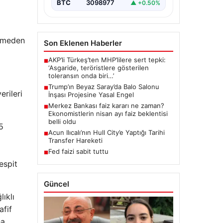
BTC
3098977
▲ +0.50%
eçmeden
Son Eklenen Haberler
AKP’li Türkeş’ten MHP’lilere sert tepki:
■
‘Asgaride, teröristlere gösterilen
toleransın onda biri…’
Trump’ın Beyaz Saray’da Balo Salonu
■
erileri
İnşası Projesine Yasal Engel
Merkez Bankası faiz kararı ne zaman?
■
Ekonomistlerin nisan ayı faiz beklentisi
belli oldu
5
Acun Ilıcalı’nın Hull City’e Yaptığı Tarihi
■
Transfer Hareketi
Fed faizi sabit tuttu
■
espit
Güncel
ıklı
afif
ha