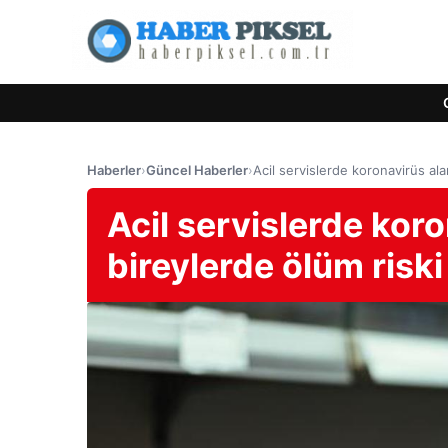
Haberler
›
Güncel Haberler
›
Acil servislerde koronavirüs alar
Acil servislerde koro
bireylerde ölüm riski