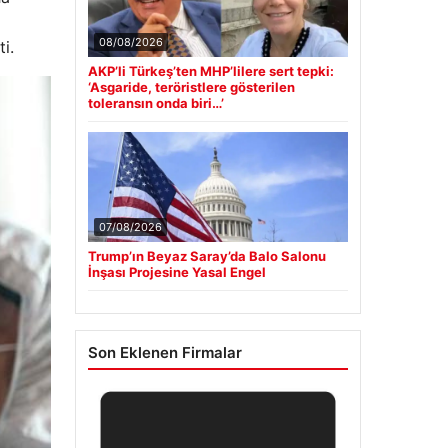
08/08/2026
i.
AKP’li Türkeş’ten MHP’lilere sert tepki:
‘Asgaride, teröristlere gösterilen
toleransın onda biri…’
07/08/2026
Trump’ın Beyaz Saray’da Balo Salonu
İnşası Projesine Yasal Engel
Son Eklenen Firmalar