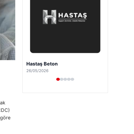
Enes Kaplan Avukatlık Bürosu
28/04/2026
mak
(CDC)
 göre