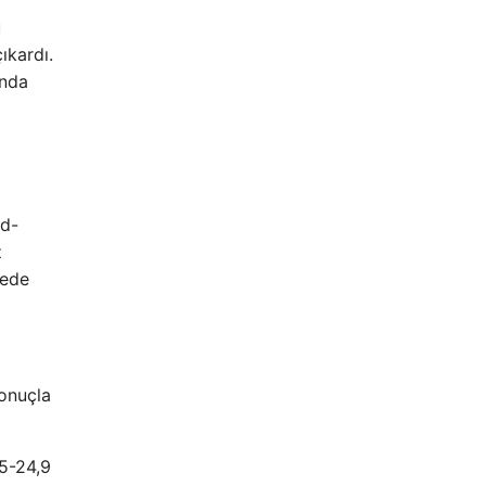
u
ıkardı.
anda
id-
z
lede
sonuçla
,5-24,9