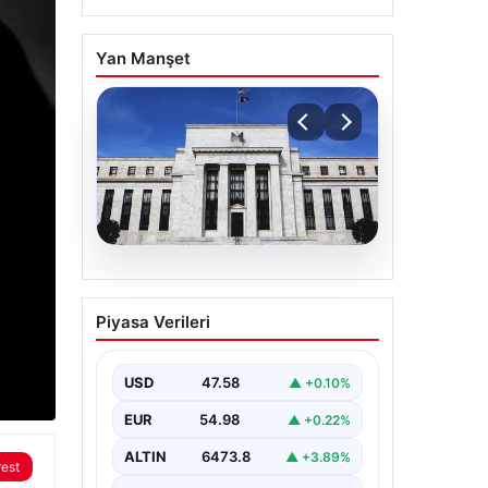
Yan Manşet
05.08.2026
Fed faizi sabit tuttu
Piyasa Verileri
{“title”: “ABD Merkez Bankası Faiz
Oranını Sabit Tutmaya Devam Etti”,
“content”: “ ABD Merkez…
USD
47.58
▲ +0.10%
EUR
54.98
▲ +0.22%
ALTIN
6473.8
▲ +3.89%
rest