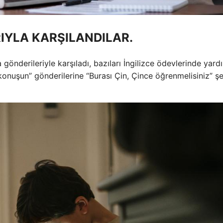
IYLA KARŞILANDILAR.
 gönderileriyle karşıladı, bazıları İngilizce ödevlerinde yard
ce konuşun” gönderilerine “Burası Çin, Çince öğrenmelisiniz” ş