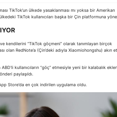
ası TikTok’un ülkede yasaklanması mı yoksa bir Amerikan
u ülkedeki TikTok kullanıcıları başka bir Çin platformuna yönel
MIYOR
ve kendilerini “TikTok göçmeni” olarak tanımlayan birçok
ması olan RedNote’a (Çin’deki adıyla Xiaomiohongshu) akın 
BD’li kullanıcıların “göç” etmesiyle yeni bir kalabalık eklen
nderi paylaşıldı.
p Store’da en çok indirilen uygulama oldu.