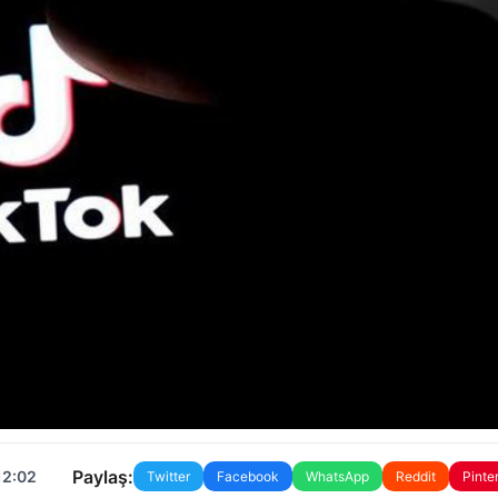
Paylaş:
12:02
Twitter
Facebook
WhatsApp
Reddit
Pinte