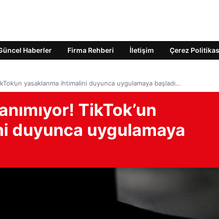
Güncel Haberler
Firma Rehberi
İletişim
Çerez Politikas
TikTok’un yasaklanma ihtimalini duyunca uygulamaya başladı…
tanımıyor! TikTok’un
ini duyunca uygulamaya