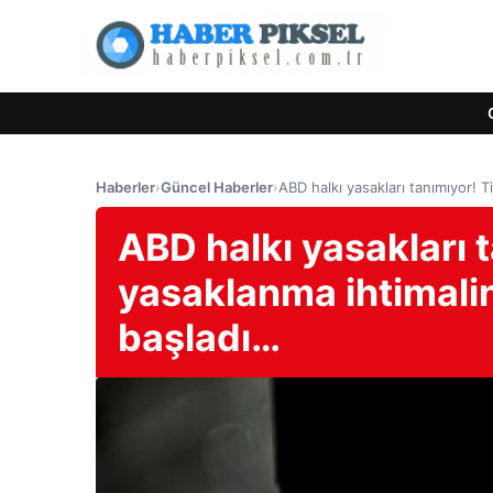
Haberler
›
Güncel Haberler
›
ABD halkı yasakları tanımıyor! 
ABD halkı yasakları 
yasaklanma ihtimal
başladı…