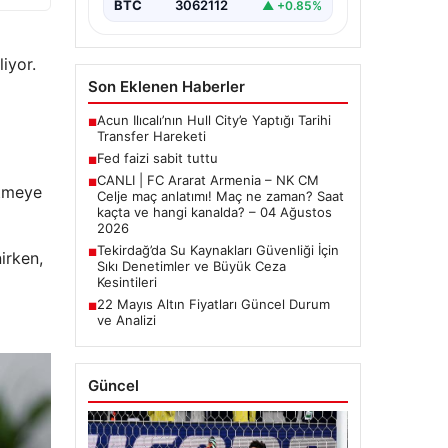
BTC
3062112
▲ +0.85%
iyor.
Son Eklenen Haberler
Acun Ilıcalı’nın Hull City’e Yaptığı Tarihi
■
Transfer Hareketi
Fed faizi sabit tuttu
■
CANLI | FC Ararat Armenia – NK CM
■
etmeye
Celje maç anlatımı! Maç ne zaman? Saat
kaçta ve hangi kanalda? – 04 Ağustos
2026
Tekirdağ’da Su Kaynakları Güvenliği İçin
■
irken,
Sıkı Denetimler ve Büyük Ceza
Kesintileri
22 Mayıs Altın Fiyatları Güncel Durum
■
ve Analizi
Güncel