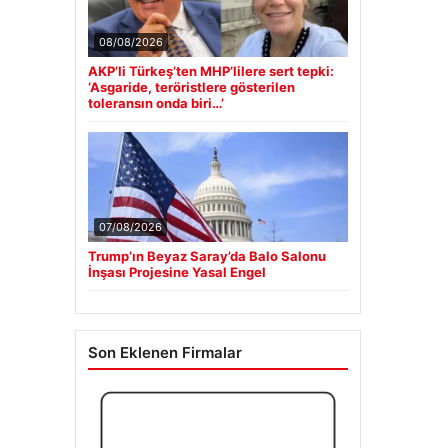
08/08/2026
AKP’li Türkeş’ten MHP’lilere sert tepki:
‘Asgaride, teröristlere gösterilen
toleransın onda biri…’
07/08/2026
Trump’ın Beyaz Saray’da Balo Salonu
İnşası Projesine Yasal Engel
Son Eklenen Firmalar