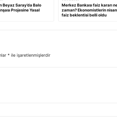
n Beyaz Saray’da Balo
Merkez Bankası faiz kararı n
İnşası Projesine Yasal
zaman? Ekonomistlerin nisan
faiz beklentisi belli oldu
nlar
*
ile işaretlenmişlerdir