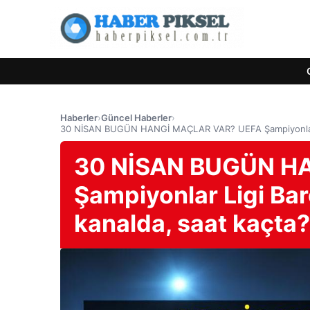
Haberler
›
Güncel Haberler
›
30 NİSAN BUGÜN HANGİ MAÇLAR VAR? UEFA Şampiyonlar Lig
30 NİSAN BUGÜN H
Şampiyonlar Ligi Bar
kanalda, saat kaçta