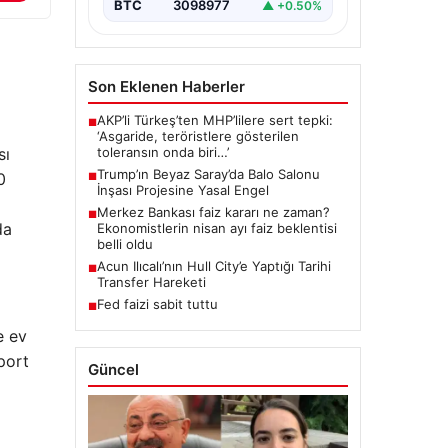
BTC
3098977
▲ +0.50%
Son Eklenen Haberler
AKP’li Türkeş’ten MHP’lilere sert tepki:
■
‘Asgaride, teröristlere gösterilen
toleransın onda biri…’
sı
Trump’ın Beyaz Saray’da Balo Salonu
0
■
İnşası Projesine Yasal Engel
Merkez Bankası faiz kararı ne zaman?
■
da
Ekonomistlerin nisan ayı faiz beklentisi
belli oldu
Acun Ilıcalı’nın Hull City’e Yaptığı Tarihi
■
Transfer Hareketi
Fed faizi sabit tuttu
■
e ev
port
Güncel