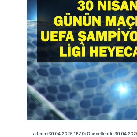
admin
•
30.04.2025 16:10
•
Güncellendi: 30.04.202