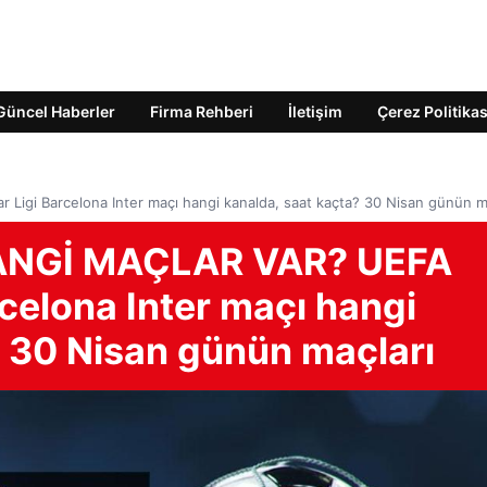
Güncel Haberler
Firma Rehberi
İletişim
Çerez Politikas
i Barcelona Inter maçı hangi kanalda, saat kaçta? 30 Nisan günün ma
ANGİ MAÇLAR VAR? UEFA
celona Inter maçı hangi
? 30 Nisan günün maçları