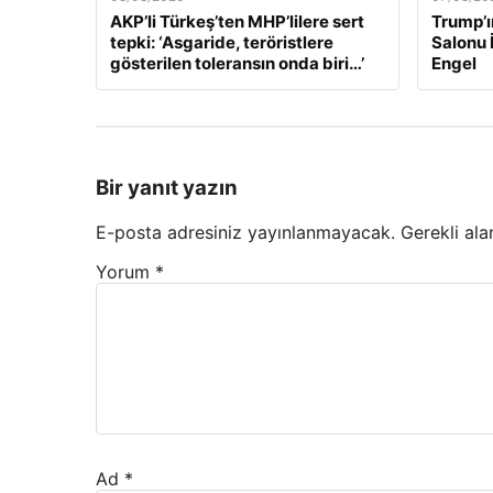
AKP’li Türkeş’ten MHP’lilere sert
Trump’ı
tepki: ‘Asgaride, teröristlere
Salonu 
gösterilen toleransın onda biri…’
Engel
Bir yanıt yazın
E-posta adresiniz yayınlanmayacak.
Gerekli ala
Yorum
*
Ad
*