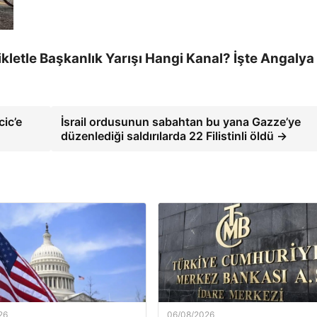
sikletle Başkanlık Yarışı Hangi Kanal? İşte Angalya
cic’e
İsrail ordusunun sabahtan bu yana Gazze’ye
düzenlediği saldırılarda 22 Filistinli öldü →
26
06/08/2026