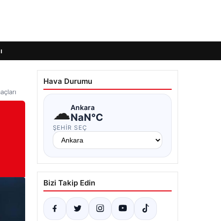
ı
Hava Durumu
çları
☁
Ankara
NaN°C
ŞEHIR SEÇ
Bizi Takip Edin